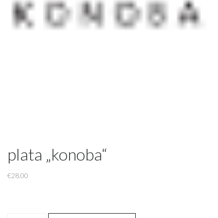
plata „konoba“
€
28.00