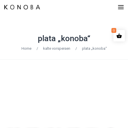
0
plata „konoba“
Home
/
kalte vorspeisen
/
plata „konoba“