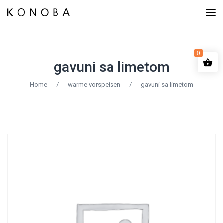
0
gavuni sa limetom
Home
/
warme vorspeisen
/
gavuni sa limetom