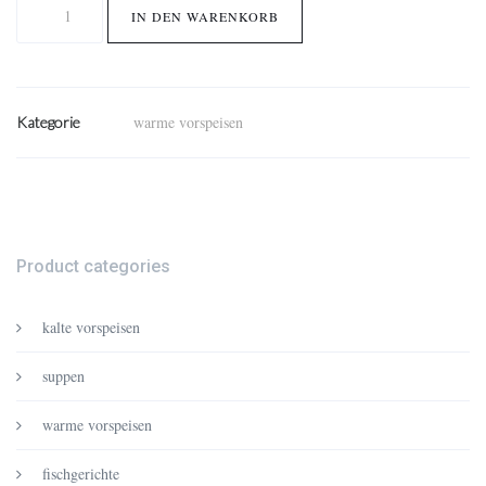
gavuni
IN DEN WARENKORB
sa
limetom
Menge
warme vorspeisen
Kategorie
Product categories
kalte vorspeisen
suppen
warme vorspeisen
fischgerichte