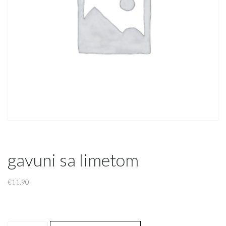
gavuni sa limetom
€
11.90